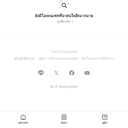
ยังมีโอเพนแชทที่น่าสนใจอีกมากมาย
ดูเพิ่มเติม
(Open
เกี่ยวกับโอเพนแชท
in
(Open
(Open
(Open
คู่มือผู้ใช้มือใหม่
คู่มือการใช้งานอย่างปลอดภัย
ข้อกำหนดการใช้บริการ
a
in
in
in
Go
Go
Go
new
Go
a
a
a
to
to
to
window)
to
new
new
new
Line
X
Facebook
Youtube
window)
window)
window)
(Open
(Open
(Open
(Open
© LY Corporation
in
in
in
in
a
a
a
a
new
new
new
new
window)
window)
window)
window)
หน้าหลัก
ค้นหา
คู่มือ