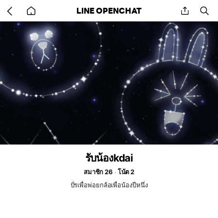
Go
share
se
LINE OPENCHAT
back
to
home
รับน้องkdai
สมาชิก 26
โน้ต 2
ปั่รเพื่อพ่อยกล้อเพื่อน้องปีหนึ่ง