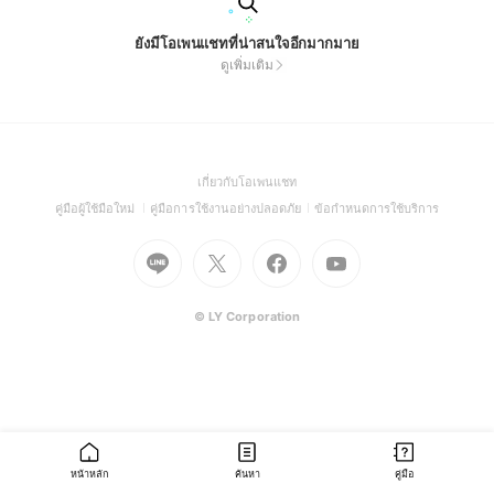
ยังมีโอเพนแชทที่น่าสนใจอีกมากมาย
ดูเพิ่มเติม
(Open
เกี่ยวกับโอเพนแชท
in
(Open
(Open
(Open
คู่มือผู้ใช้มือใหม่
คู่มือการใช้งานอย่างปลอดภัย
ข้อกำหนดการใช้บริการ
a
in
in
in
Go
Go
Go
new
Go
a
a
a
to
to
to
window)
to
new
new
new
Line
X
Facebook
Youtube
window)
window)
window)
(Open
(Open
(Open
(Open
© LY Corporation
in
in
in
in
a
a
a
a
new
new
new
new
window)
window)
window)
window)
หน้าหลัก
ค้นหา
คู่มือ