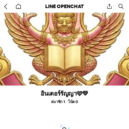
Go
share
se
LINE OPENCHAT
back
to
home
อินเตอร์รัญญา🩷💛
สมาชิก 1
โน้ต 0