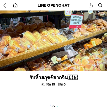
Go
share
se
LINE OPENCHAT
back
to
home
รับหิ้วสกุชชี่จากจีน🇨🇳
สมาชิก 15
โน้ต 0