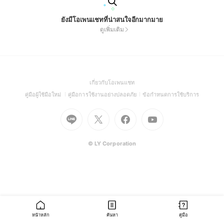
ยังมีโอเพนแชทที่น่าสนใจอีกมากมาย
ดูเพิ่มเติม
(Open
เกี่ยวกับโอเพนแชท
in
(Open
(Open
(Open
คู่มือผู้ใช้มือใหม่
คู่มือการใช้งานอย่างปลอดภัย
ข้อกำหนดการใช้บริการ
a
in
in
in
Go
Go
Go
new
Go
a
a
a
to
to
to
window)
to
new
new
new
Line
X
Facebook
Youtube
window)
window)
window)
(Open
(Open
(Open
(Open
© LY Corporation
in
in
in
in
a
a
a
a
new
new
new
new
window)
window)
window)
window)
หน้าหลัก
ค้นหา
คู่มือ