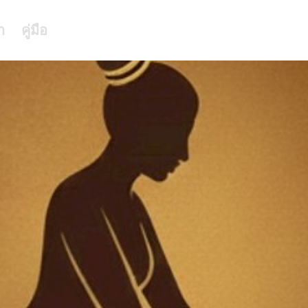
า
คู่มือ