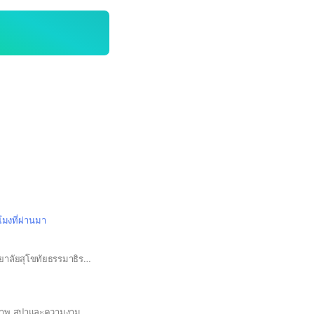
วโมงที่ผ่านมา
กลุ่มนักศึกษา มหาวิทยาลัยสุโขทัยธรรมาธิราช (มสธ.) Sukhothai Thammathirat Open University [STOU]
ศูนย์รวมงานด้านสุขภาพ สปาและความงาม ห้องแลกเปลี่ยนข้อมูล ข่าวสารทุกด้าน ในอุตสาหกรรมด้านบริการเพื่อสุขภาพ จากทั้งในและต่างประเทศ รวมถึงงานจากภาครัฐและเอกชนที่น่าสนใจ เพื่ิอคนไทยทุกๆคนนะคะ 💖