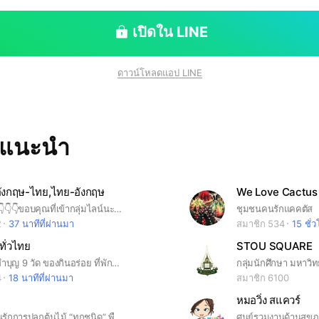
เปิดใน LINE
ดาวน์โหลดแอป LINE
ทแนะนำ
ังกฤษ-ไทย,ไทย-อังกฤษ
We Love Cactus
อ่านก่อนครับ👇👇👇ขอบคุณที่เข้ากลุ่มไลน์นะครับสำหรับคนที่เข้ามาใหม่รบกวนเข้าไปอ่านกฏที่โน้ตของกลุ่มด้วยนะครับ แล้วก็เรายังมีกลุ่มแปลภาษากลุ่มย่อยอีกนะครับทุกคนสามารถกดเข้าร่วมได้เลยครับ ขอบพระคุณมากครับ 🙏🙏🙏
ชุมชนคนรักแคคตัส
2
37 นาทีที่ผ่านมา
สมาชิก 534
15 ชั่
ทั่วไทย
STOU SQUARE
เที่ยววัดสวย ทำบุญ 9 วัด ของกินอร่อย ที่พักสุดสวย แนะนำบอกต่อ
4
18 นาทีที่ผ่านมา
สมาชิก 6100
หมอวิ่ง สแควร์
ห้องสำหรับคนรักการปลูกต้นไม้ “ทุกชนิด” พืชผักสวนครัว ผลไม้ ไม้ดอกไม้ประดับ แคคตัส ฯลฯ 🙋🏻‍♀️ มาอวดต้นไม้และผลผลิตของคุณที่นี่ ! 😃 มาแลกเปลี่ยนความรู้เรื่องต้นไม้ วิธีการปลูก ปัญหาที่พบ และความสุขจากการปลูกต้นไม้กันเถอะ คุยกันทั้งวัน..ฉันท์พี่น้อง 🥰