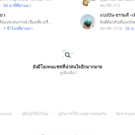
39 นาทีที่ผ่านมา
สมาชิก 572
่ยว
พูดคุย แลกเปลี่ยนประสบการณ์ เรื่องเที่ยว/เรื่องทั่วไป ต้องการหาเพื่อนร่วมเดินทาง หาคนหาร หรือไม่อยากไปเที่ยวคนเดียว เชิญทางนี้
4
1 ชั่วโมงที่ผ่านมา
สมาชิก 2178
35 นา
ยังมีโอเพนแชทที่น่าสนใจอีกมากมาย
ดูเพิ่มเติม
(Open
(Open
(Open
อเพนแชท
คู่มือผู้ใช้มือใหม่
คู่มือการใช้งานอย่างปลอดภัย
ข้อกำหนดก
in
in
in
a
a
a
new
new
new
Go
Go
Go
Go