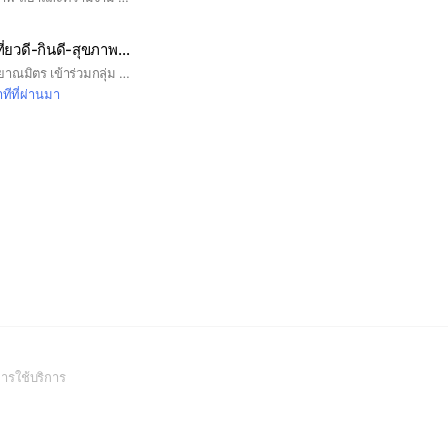
แบ่งปัน-ธรรมดี -เที่ยวดี-กินดี-สุขภาพดี ไปด้วยกัน
ยินดีต้อนรับเพื่อนๆกัลยาณมิตร เข้าร่วมกลุ่ม แบ่งปัน ความรู้-ประสบการณ์-เล่าเรื่อง-ภาพสวย-อาหารอร่อย-โปรแกรมเที่ยว -ชวนกันไปเที่ยว ทั่วไทย ทั่วโลก งดเรื่องข่าวสารทั่วไป- การเมือง-ศาสนา
ทีที่ผ่านมา
(Open
ารใช้บริการ
in
a
new