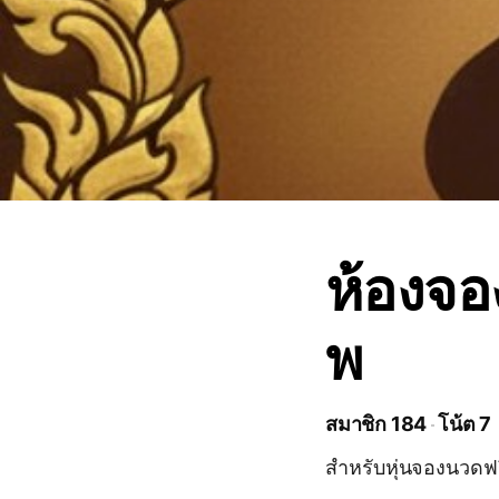
ห้องจอ
พ
สมาชิก 184
โน้ต 7
สำหรับหุ่นจองนวดฟรี