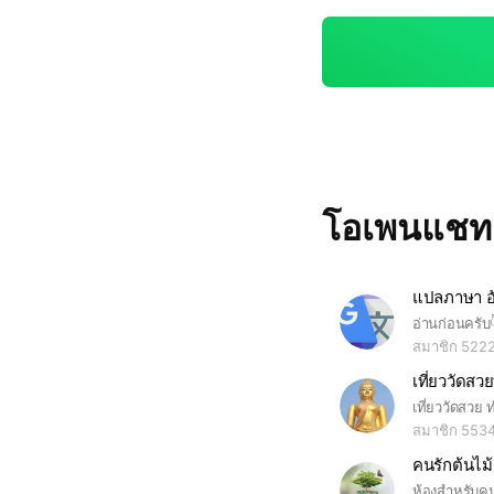
โอเพนแช
แปลภาษา อ
สมาชิก 522
เที่ยววัดสวย
สมาชิก 553
คนรักต้นไม้