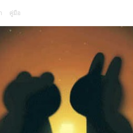
า
คู่มือ