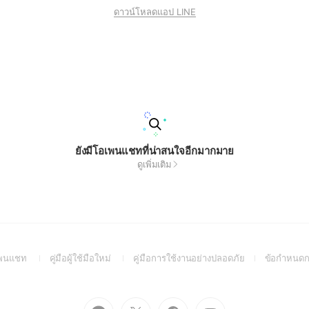
ดาวน์โหลดแอป LINE
ยังมีโอเพนแชทที่น่าสนใจอีกมากมาย
ดูเพิ่มเติม
(Open
(Open
(Open
อเพนแชท
คู่มือผู้ใช้มือใหม่
คู่มือการใช้งานอย่างปลอดภัย
ข้อกำหนดก
in
in
in
a
a
a
new
new
new
Go
Go
Go
Go