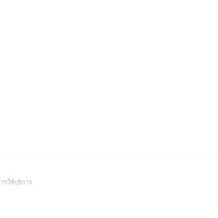
(Open
ารใช้บริการ
in
a
new