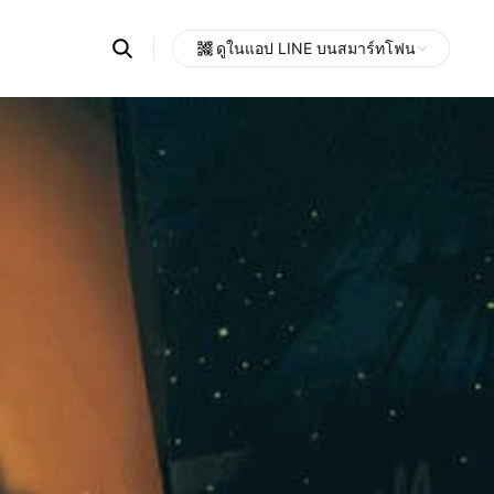
Search
ดูในแอป LINE บนสมาร์ทโฟน
OpenChats
Open
or
search
messages
area