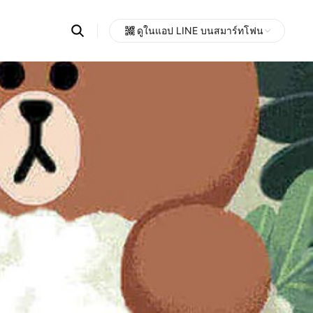
Search
ดูในแอป LINE บนสมาร์ทโฟน
OpenChats
Open
or
search
messages
area