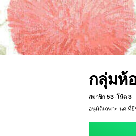
กลุ่มห
สมาชิก 53
โน้ต 3
อนุมัติเฉพาะ นศ ที่ย