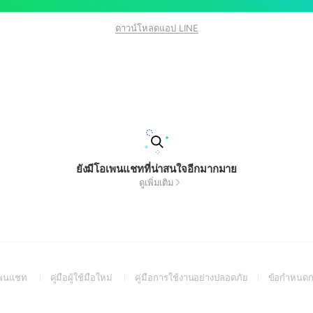
ดาวน์โหลดแอป LINE
ยังมีโอเพนแชทที่น่าสนใจอีกมากมาย
ดูเพิ่มเติม
(Open
(Open
(Open
อเพนแชท
คู่มือผู้ใช้มือใหม่
คู่มือการใช้งานอย่างปลอดภัย
ข้อกำหนดก
in
in
in
a
a
a