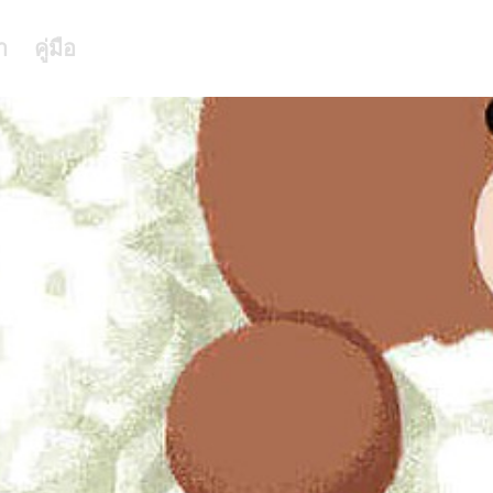
า
คู่มือ