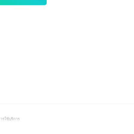
(Open
ารใช้บริการ
in
a