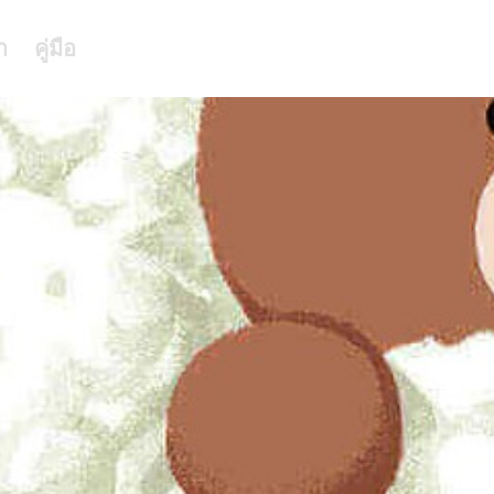
า
คู่มือ