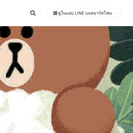
Search
ดูในแอป LINE บนสมาร์ทโฟน
OpenChats
Open
or
search
messages
area