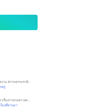
#แชร์ภาพถ่ายภาพสวยงาม #ภาพธรรมชาติน้ำตกป่าเขาท้องฟ้านกแมลงภาพท่องเที่ยววิวสวนไร่นา
ักครู่
ที่นี่ ถาม-ตอบ ทุกปัญหาเรื่องการเกษตร เทคนิคต่างๆ รวมถึงยังให้สมาชิกแบ่งปันความรู้กันอีกด้วย กฏของห้องนี้คือ ห้ามขายสินค้า หรือปุ๋ยยาก่อนได้รับอนุญาติ #ทำเกษตร #ทำเกษตรเกรดวิจัย #ปุ๋ย #พืช #ฮอร์โมน
่วโมงที่ผ่านมา