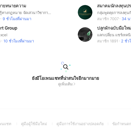
มายทนายความ
สมาคมนักลงทุนป
เผยแพร่ความรู้ทางกฎหมาย จัดเสวนาวิชาการอบรมกฎหมายให้กับทนายความและนักกฎหมายทั่วประเทศไทย
9 ชั่วโมงที่ผ่านมา
สมาชิก 7007
34 นา
rt Group
ปลูกผักฉบับมือใหม
Excel
8
10 ชั่วโมงที่ผ่านมา
สมาชิก 1891
2 ชั่ว
ยังมีโอเพนแชทที่น่าสนใจอีกมากมาย
ดูเพิ่มเติม
(Open
(Open
(Open
อเพนแชท
คู่มือผู้ใช้มือใหม่
คู่มือการใช้งานอย่างปลอดภัย
ข้อกำหนดก
in
in
in