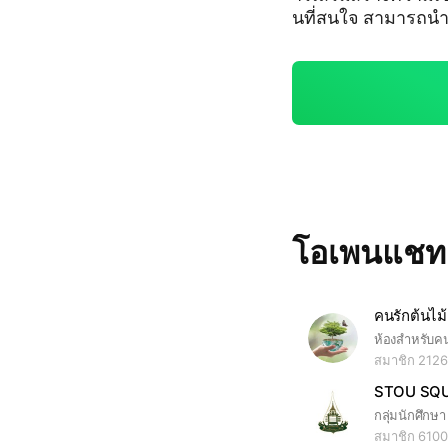
นที่สนใจ สามารถนำ
รรับฟังรายการวิทยุ 
M1386kHz และทางเวบไซต์ w
างยูทูป และทำเเบบทดสอบผ่า
รับประกาศนียบัตรจ
โอเพนแช
คนรักต้นไม้
สมาชิก 2126
STOU SQ
สมาชิก 6100