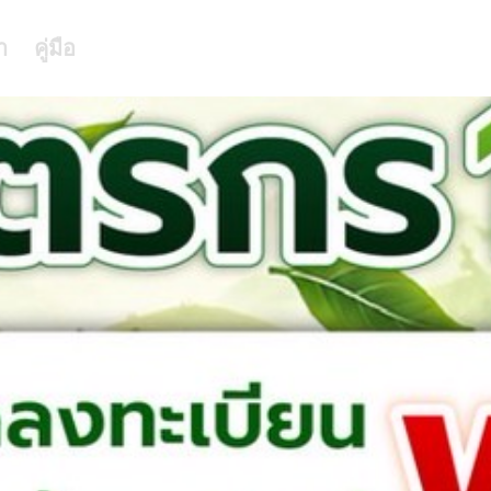
า
คู่มือ