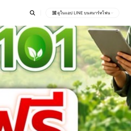
Search
ดูในแอป LINE บนสมาร์ทโฟน
OpenChats
Open
or
search
messages
area