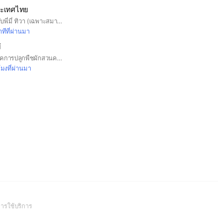
ระเทศไทย
กลุ่มพูดคุยการลงทุนกับพี่มี่ ทิวา (เฉพาะสมาชิกสมาคมเท่านั้น) หากต้องการเข้าร่วม กรุณาสมัครสมาชิกได้ที่ ID Line : @investorsthai หลังสมัครแล้ว ต้องแจ้ง ชื่อ-นามสกุล และ เลขสมาชิก เพื่อขอเข้ากลุ่ม
ทีที่ผ่านมา
่
แลกเปลี่ยน แชร์เทคนิคการปลูกพืชผักสวนครัวฉบับมือใหม่หัดปลูก
โมงที่ผ่านมา
(Open
ารใช้บริการ
in