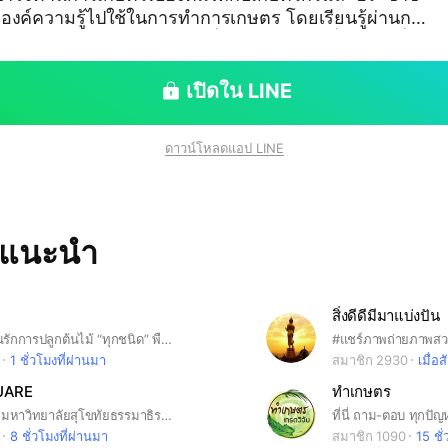
องค์ความรู้ไปใช้ในการทำการเกษตร โดยเรียนรู้ผ่านกา
ของสถานีวิทยุกระจายเสียงเพื่อการเกษตร คลื่นความถี่ A
ww.am1386.com พร้อมเรียนย้อนหลังผ่านท
น Google Classroom ผู้ผ่านการทดสอบจะได้
เปิดใน LINE
ากกรมส่งเสริมการเกษตร #เกษตรกร101
ดาวน์โหลดแอป LINE
ทแนะนำ
สิ่งดีดีมีมาแบ่งปัน
ห้องสำหรับคนรักการปลูกต้นไม้ “ทุกชนิด” พืชผักสวนครัว ผลไม้ ไม้ดอกไม้ประดับ แคคตัส ฯลฯ 🙋🏻‍♀️ มาอวดต้นไม้และผลผลิตของคุณที่นี่ ! 😃 มาแลกเปลี่ยนความรู้เรื่องต้นไม้ วิธีการปลูก ปัญหาที่พบ และความสุขจากการปลูกต้นไม้กันเถอะ คุยกันทั้งวัน..ฉันท์พี่น้อง 🥰
1 ชั่วโมงที่ผ่านมา
สมาชิก 2930
เมื่อส
UARE
ทำเกษตร
กลุ่มนักศึกษา มหาวิทยาลัยสุโขทัยธรรมาธิราช (มสธ.) Sukhothai Thammathirat Open University [STOU]
8 ชั่วโมงที่ผ่านมา
สมาชิก 1090
15 ชั