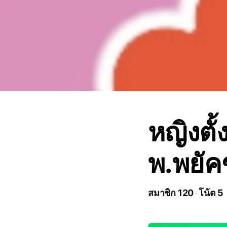
หญิงตั
พ.พยัค
สมาชิก 120
โน้ต 5