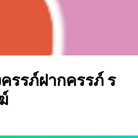
้งครรภ์ฝากครรภ์ ร
ฆ์