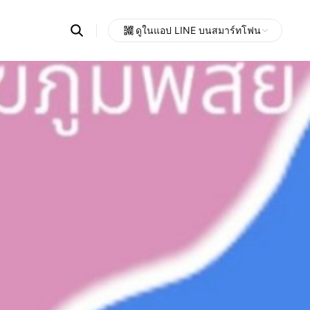
Search
ดูในแอป LINE บนสมาร์ทโฟน
OpenChats
Open
or
search
messages
area