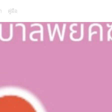
า
คู่มือ