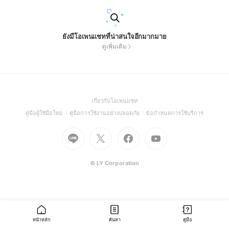
ยังมีโอเพนแชทที่น่าสนใจอีกมากมาย
ดูเพิ่มเติม
(Open
เกี่ยวกับโอเพนแชท
in
(Open
(Open
(Open
คู่มือผู้ใช้มือใหม่
คู่มือการใช้งานอย่างปลอดภัย
ข้อกำหนดการใช้บริการ
a
in
in
in
Go
Go
Go
new
Go
a
a
a
to
to
to
window)
to
new
new
new
Line
X
Facebook
Youtube
window)
window)
window)
(Open
(Open
(Open
(Open
© LY Corporation
in
in
in
in
a
a
a
a
new
new
new
new
window)
window)
window)
window)
หน้าหลัก
ค้นหา
คู่มือ