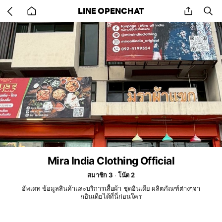
Go
share
se
LINE OPENCHAT
back
to
home
Mira India Clothing Official
สมาชิก 3
โน้ต 2
อัพเดท ข้อมูลสินค้าและบริการเสื้อผ้า ชุดอินเดีย ผลิตภัณฑ์ต่างๆจา
กอินเดียได้ที่นี่ก่อนใคร