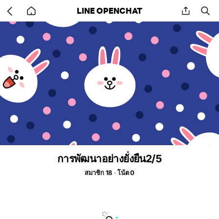
Go
share
se
LINE OPENCHAT
back
to
home
การพัฒนาอย่างยั่งยืน2/5
สมาชิก 18
โน้ต 0