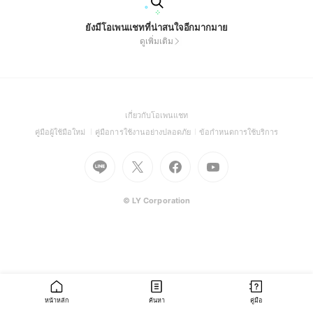
ยังมีโอเพนแชทที่น่าสนใจอีกมากมาย
ดูเพิ่มเติม
(Open
เกี่ยวกับโอเพนแชท
in
(Open
(Open
(Open
คู่มือผู้ใช้มือใหม่
คู่มือการใช้งานอย่างปลอดภัย
ข้อกำหนดการใช้บริการ
a
in
in
in
Go
Go
Go
new
Go
a
a
a
to
to
to
window)
to
new
new
new
Line
X
Facebook
Youtube
window)
window)
window)
(Open
(Open
(Open
(Open
© LY Corporation
in
in
in
in
a
a
a
a
new
new
new
new
window)
window)
window)
window)
หน้าหลัก
ค้นหา
คู่มือ