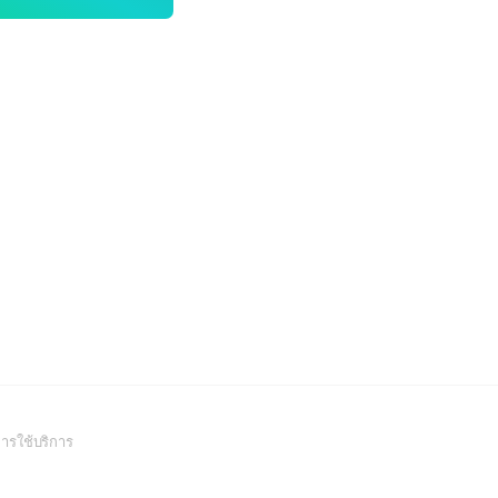
(Open
ารใช้บริการ
in
a