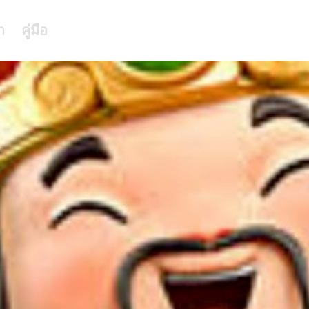
า
คู่มือ