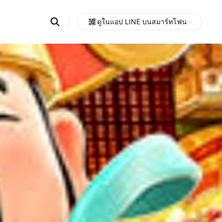
Search
ดูในแอป LINE บนสมาร์ทโฟน
OpenChats
Open
or
search
messages
area