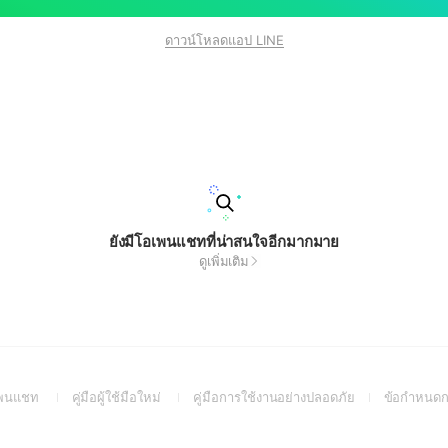
ดาวน์โหลดแอป LINE
ยังมีโอเพนแชทที่น่าสนใจอีกมากมาย
ดูเพิ่มเติม
(Open
(Open
(Open
อเพนแชท
คู่มือผู้ใช้มือใหม่
คู่มือการใช้งานอย่างปลอดภัย
ข้อกำหนดก
in
in
in
a
a
a