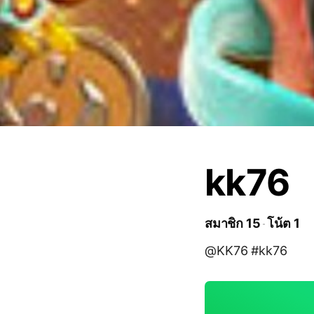
kk76
สมาชิก 15
โน้ต 1
@KK76 #kk76