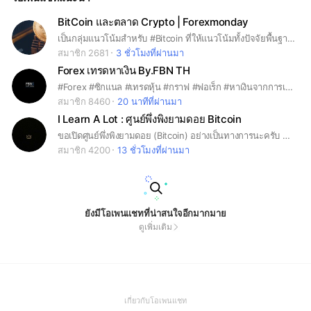
BitCoin และตลาด Crypto | Forexmonday
เป็นกลุ่มแนวโน้มสำหรับ #Bitcoin ที่ให้แนวโน้มทั้งปัจจัยพื้นฐานและทางเทคนิคในระยะสั้นและระยะกลางรวมทั้งระยะยาว #Forex #Forexmonday #BTC
สมาชิก 2681
3 ชั่วโมงที่ผ่านมา
Forex เทรดหาเงิน By.FBN TH
#Forex #ซิกแนล #เทรดหุ้น #กราฟ #ฟอเร็ก #หาเงินจากการเทรด #ลงทุน
สมาชิก 8460
20 นาทีที่ผ่านมา
I Learn A Lot : ศูนย์พึ่งพิงยามดอย Bitcoin
ขอเปิดศูนย์พึ่งพิงยามดอย (Bitcoin) อย่างเป็นทางการนะครับ 🎆🎉🎊 🎯 จุดประสงค์กลุ่มคือ 1. ใครมีคำถามหรือปัญหาอะไรที่สงสัยเกี่ยวโลกของ Cyrptocurrency และ Bitcoin สามารถที่จะมาถามคนในกลุ่มได้นะครับช่วยๆกันตอบ . 2. เป็นพื้นที่ระบายสำหรับคนที่มีปัญหาด้านการลงทุนนะครับ ใครที่อยากระบายและหาทางแก้ไขจากคนในกลุ่มก็เชิญในนี้เลยครับ (แต่ถ้าใครอายก็ inbox ตรงที่เพจได้) . 3. พื้นที่แชร์ความรู้ด้านการลงทุนนะครับ ไม่ต้องจำกัดว่าจะต้องเป็นความรู้จากช่องผมนะครับ ใครมีข้อมูลดีๆ หรือใครทำค้อนเท้นแล้วคิดว่ามีแระโยชน์กับกลุ่มก็สามารถแชร์ได้เลยครับ . 4.กลุ่มนี้ไม่ใช่กลุ่มบอก Signal สัญญานซื้อ สัญญานขายดังนั้นใครถ้าว่าซื้อได้ยังขายได้ยัง ผมไม่ตอบนะครับ 🎯 กฎในกลุ่ม 1. ห้ามพูดเรื่องการเมือง สถาบันต่างๆ ภายในกลุ่ม พบเห็นครั้ง 1 จะเตือน ครั้งที่ 2 จะแบนโดยไม่แจ้งล่วงหน้า 2. ห้ามทะเลาะกัน หรือพูดจาหยาบคลายภายในกลุ่ม พบเห็นจะเตือนในครั้งแรก ครั้งที่ 2 แบนเช่นกัน 3. ห้ามส่งลิ๊งที่เกี่ยวกับการชักชวนให้ลงทุน การพนันต่างๆ เจอปุ๊บแบนทันที 4. ห้ามส่งลิ๊ง Ref. ทุกประเภทภายในกลุ่ม เพราะคุณกำลังเอาเปรียบในช่องทาง
สมาชิก 4200
13 ชั่วโมงที่ผ่านมา
ยังมีโอเพนแชทที่น่าสนใจอีกมากมาย
ดูเพิ่มเติม
(Open
เกี่ยวกับโอเพนแชท