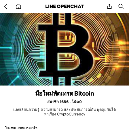
Go
share
se
LINE OPENCHAT
back
to
home
มือใหม่หัดเทรด Bitcoin
สมาชิก 1686
โน้ต 0
แลกเลี่ยนความรู้ ความสามารถ และประสบการณ์กัน พูดคุยกันได้
ทุกเรื่อง CryptoCurrency
โอเพนแชทแนะนำ