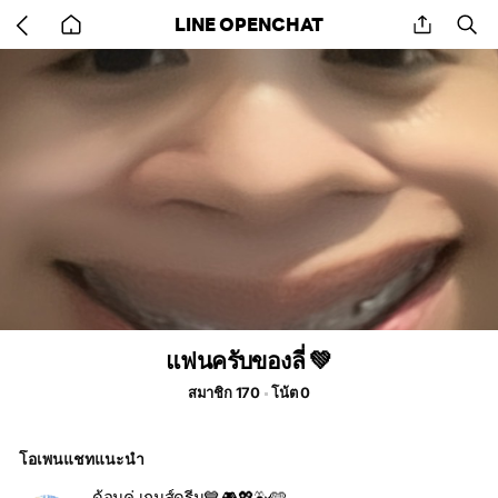
Go
share
se
LINE OPENCHAT
back
to
home
แฟนครับของลี่ 💚
สมาชิก 170
โน้ต 0
โอเพนแชทแนะนำ
ด้อมคู่ เกมส์ดรีม💙🎮💖🐳🩵