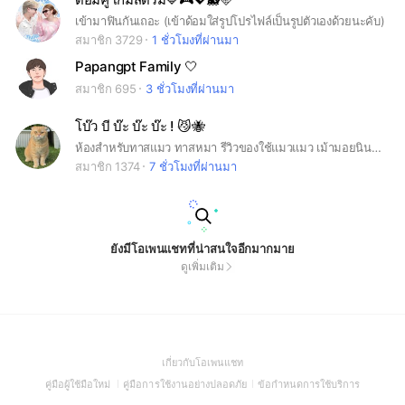
เข้ามาฟินกันเถอะ (เข้าด้อมใส่รูปโปรไฟล์เป็นรูปตัวเองด้วยนะคับ)
สมาชิก 3729
1 ชั่วโมงที่ผ่านมา
Papangpt Family 🤍
สมาชิก 695
3 ชั่วโมงที่ผ่านมา
โบ๊ว บี บ๊ะ บ๊ะ บ๊ะ ! 😼🐝
ห้องสำหรับทาสแมว ทาสหมา รีวิวของใช้แมวแมว เม้ามอยนินทาลูกตัวเอง555 สวัสดีค่าทุกคน🔅 แม่โบ๊วบีเองนะคะ อยากให้พื้นที่ตรงนี้ให้เราได้คุยกันแบบใกล้ชิดมากขึ้น เราจะได้รู้จักกันฟีลเหมือนหยุมหัวโบ๊วเองเลยค่า🐱🤣
สมาชิก 1374
7 ชั่วโมงที่ผ่านมา
ยังมีโอเพนแชทที่น่าสนใจอีกมากมาย
ดูเพิ่มเติม
(Open
เกี่ยวกับโอเพนแชท
in
(Open
(Open
(Open
คู่มือผู้ใช้มือใหม่
คู่มือการใช้งานอย่างปลอดภัย
ข้อกำหนดการใช้บริการ
a
in
in
in