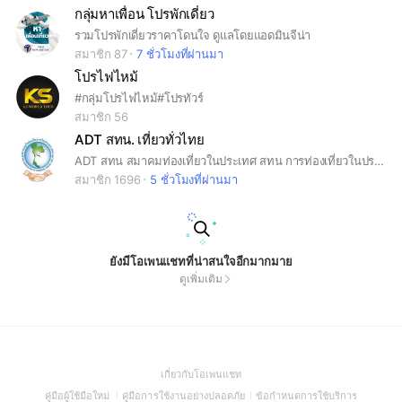
กลุ่มหาเพื่อน โปรพักเดี่ยว
รวมโปรพักเดี่ยวราคาโดนใจ ดูแลโดยแอดมินจีน่า
สมาชิก 87
7 ชั่วโมงที่ผ่านมา
โปรไฟไหม้
#กลุ่มโปรไฟไหม้#โปรทัวร์
สมาชิก 56
ADT สทน. เที่ยวทั่วไทย
ADT สทน สมาคมท่องเที่ยวในประเทศ สทน การท่องเที่ยวในประเทศ เที่ยวทัวร์ domestictravel #adt
สมาชิก 1696
5 ชั่วโมงที่ผ่านมา
ยังมีโอเพนแชทที่น่าสนใจอีกมากมาย
ดูเพิ่มเติม
(Open
เกี่ยวกับโอเพนแชท
in
(Open
(Open
(Open
คู่มือผู้ใช้มือใหม่
คู่มือการใช้งานอย่างปลอดภัย
ข้อกำหนดการใช้บริการ