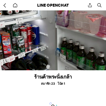
Go
share
se
LINE OPENCHAT
back
to
home
ร้านค้าพระนั่งเกล้า
สมาชิก 23
โน้ต 1