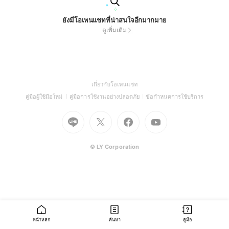
ยังมีโอเพนแชทที่น่าสนใจอีกมากมาย
ดูเพิ่มเติม
(Open
เกี่ยวกับโอเพนแชท
in
(Open
(Open
(Open
คู่มือผู้ใช้มือใหม่
คู่มือการใช้งานอย่างปลอดภัย
ข้อกำหนดการใช้บริการ
a
in
in
in
Go
Go
Go
new
Go
a
a
a
to
to
to
window)
to
new
new
new
Line
X
Facebook
Youtube
window)
window)
window)
(Open
(Open
(Open
(Open
© LY Corporation
in
in
in
in
a
a
a
a
new
new
new
new
window)
window)
window)
window)
หน้าหลัก
ค้นหา
คู่มือ