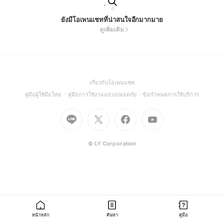
ยังมีโอเพนแชทที่น่าสนใจอีกมากมาย
ดูเพิ่มเติม
(Open
เกี่ยวกับโอเพนแชท
in
(Open
(Open
(Open
คู่มือผู้ใช้มือใหม่
คู่มือการใช้งานอย่างปลอดภัย
ข้อกำหนดการใช้บริการ
a
in
in
in
Go
Go
Go
new
Go
a
a
a
to
to
to
window)
to
new
new
new
Line
X
Facebook
Youtube
window)
window)
window)
(Open
(Open
(Open
(Open
© LY Corporation
in
in
in
in
a
a
a
a
new
new
new
new
window)
window)
window)
window)
หน้าหลัก
ค้นหา
คู่มือ