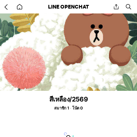
Go
share
se
LINE OPENCHAT
back
to
home
สีเหลือง/2569
สมาชิก 1
โน้ต 0