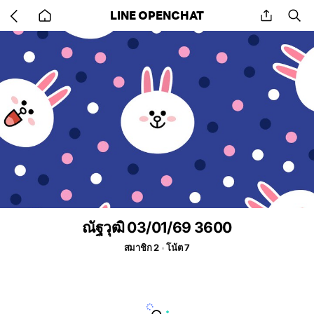
Go
share
se
LINE OPENCHAT
back
to
home
ณัฐวุฒิ 03/01/69 3600
สมาชิก 2
โน้ต 7