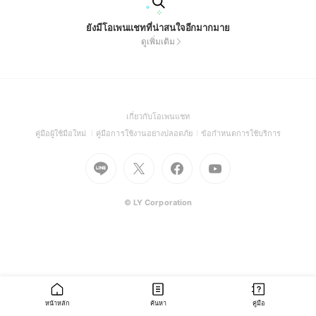
ยังมีโอเพนแชทที่น่าสนใจอีกมากมาย
ดูเพิ่มเติม
(Open
เกี่ยวกับโอเพนแชท
in
(Open
(Open
(Open
คู่มือผู้ใช้มือใหม่
คู่มือการใช้งานอย่างปลอดภัย
ข้อกำหนดการใช้บริการ
a
in
in
in
Go
Go
Go
new
Go
a
a
a
to
to
to
window)
to
new
new
new
Line
X
Facebook
Youtube
window)
window)
window)
(Open
(Open
(Open
(Open
© LY Corporation
in
in
in
in
a
a
a
a
new
new
new
new
window)
window)
window)
window)
หน้าหลัก
ค้นหา
คู่มือ