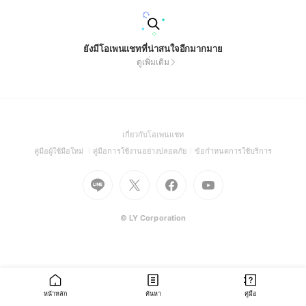
ยังมีโอเพนแชทที่น่าสนใจอีกมากมาย
ดูเพิ่มเติม
(Open
เกี่ยวกับโอเพนแชท
in
(Open
(Open
(Open
คู่มือผู้ใช้มือใหม่
คู่มือการใช้งานอย่างปลอดภัย
ข้อกำหนดการใช้บริการ
a
in
in
in
Go
Go
Go
new
Go
a
a
a
to
to
to
window)
to
new
new
new
Line
X
Facebook
Youtube
window)
window)
window)
(Open
(Open
(Open
(Open
© LY Corporation
in
in
in
in
a
a
a
a
new
new
new
new
window)
window)
window)
window)
หน้าหลัก
ค้นหา
คู่มือ