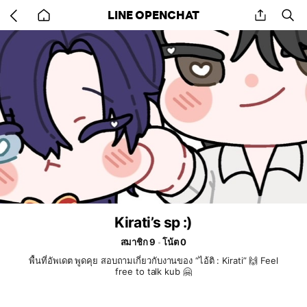
Go
share
se
LINE OPENCHAT
back
to
home
Kirati’s sp :)
สมาชิก 9
โน้ต 0
พื้นที่อัพเดต พูดคุย สอบถามเกี่ยวกับงานของ “ไอ้ติ : Kirati” 🙌 Feel
free to talk kub 🤗