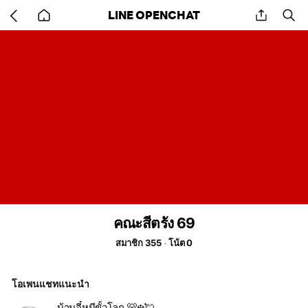
Go
share
se
LINE OPENCHAT
back
to
home
คณะสีตรัง 69
สมาชิก 355
โน้ต 0
โอเพนแชทแนะนำ
บ้านจี๋หมีขั้วโลก 🐻‍❄️💘