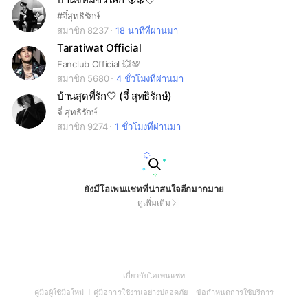
#จี๋สุทธิรักษ์
สมาชิก 8237
18 นาทีที่ผ่านมา
Taratiwat Official
Fanclub Official 💥💯
สมาชิก 5680
4 ชั่วโมงที่ผ่านมา
บ้านสุดที่รัก🤍 (จี๋ สุทธิรักษ์)
จี๋ สุทธิรักษ์
สมาชิก 9274
1 ชั่วโมงที่ผ่านมา
ยังมีโอเพนแชทที่น่าสนใจอีกมากมาย
ดูเพิ่มเติม
(Open
เกี่ยวกับโอเพนแชท
in
(Open
(Open
(Open
คู่มือผู้ใช้มือใหม่
คู่มือการใช้งานอย่างปลอดภัย
ข้อกำหนดการใช้บริการ
a
in
in
in