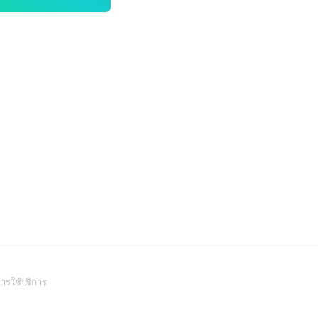
(Open
ารใช้บริการ
in
a