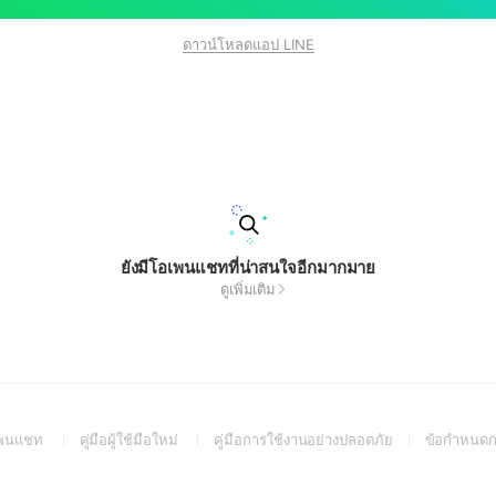
ดาวน์โหลดแอป LINE
ยังมีโอเพนแชทที่น่าสนใจอีกมากมาย
ดูเพิ่มเติม
(Open
(Open
(Open
อเพนแชท
คู่มือผู้ใช้มือใหม่
คู่มือการใช้งานอย่างปลอดภัย
ข้อกำหนดก
in
in
in
a
a
a