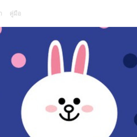
า
คู่มือ