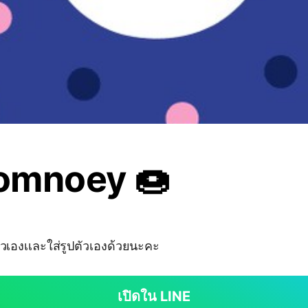
Nomnoey 🍩
อตัวเองเเละใส่รูปตัวเองด้วยนะคะ
เปิดใน LINE