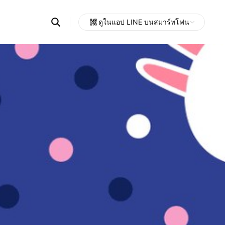
Search
ดูในแอป LINE บนสมาร์ทโฟน
OpenChats
Open
or
search
messages
area