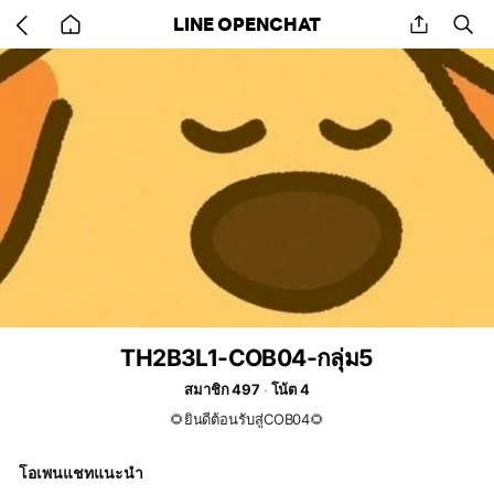
Go
share
se
LINE OPENCHAT
back
to
home
TH2B3L1-COB04-กลุ่ม5
สมาชิก 497
โน้ต 4
🌻ยินดีต้อนรับสู่COB04🌻
โอเพนแชทแนะนำ