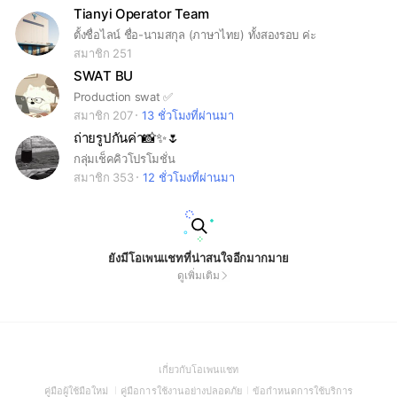
Tianyi Operator Team
ตั้งชื่อไลน์ ชื่อ-นามสกุล (ภาษาไทย) ทั้งสองรอบ ค่ะ
สมาชิก 251
SWAT BU
Production swat ✅️
สมาชิก 207
13 ชั่วโมงที่ผ่านมา
ถ่ายรูปกันค่า📸✨🌷
กลุ่มเช็คคิวโปรโมชั่น
สมาชิก 353
12 ชั่วโมงที่ผ่านมา
ยังมีโอเพนแชทที่น่าสนใจอีกมากมาย
ดูเพิ่มเติม
(Open
เกี่ยวกับโอเพนแชท
in
(Open
(Open
(Open
คู่มือผู้ใช้มือใหม่
คู่มือการใช้งานอย่างปลอดภัย
ข้อกำหนดการใช้บริการ