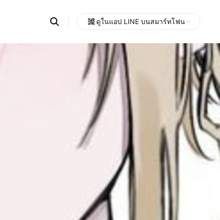
Search
ดูในแอป LINE บนสมาร์ทโฟน
OpenChats
Open
or
search
messages
area