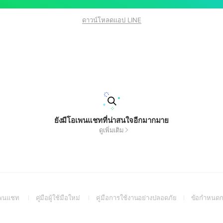
ดาวน์โหลดแอป LINE
ยังมีโอเพนแชทที่น่าสนใจอีกมากมาย
ดูเพิ่มเติม
(Open
(Open
(Open
อเพนแชท
คู่มือผู้ใช้มือใหม่
คู่มือการใช้งานอย่างปลอดภัย
ข้อกำหนดก
in
in
in
a
a
a