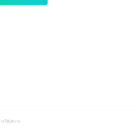
(Open
ารใช้บริการ
in
a