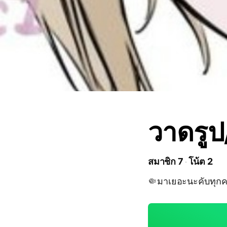
วาดรูป/
สมาชิก 7
โน้ต 2
🤏มาเยอะนะคับทุก