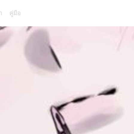
า
คู่มือ