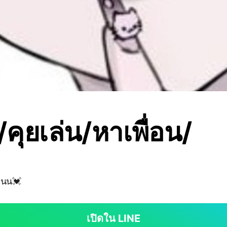
คุยเล่น/หาเพื่อน/
คนน💓
เปิดใน LINE