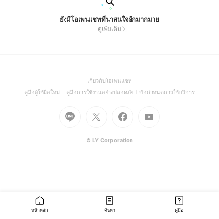
ยังมีโอเพนแชทที่น่าสนใจอีกมากมาย
ดูเพิ่มเติม
(Open
เกี่ยวกับโอเพนแชท
in
(Open
(Open
(Open
คู่มือผู้ใช้มือใหม่
คู่มือการใช้งานอย่างปลอดภัย
ข้อกำหนดการใช้บริการ
a
in
in
in
Go
Go
Go
new
Go
a
a
a
to
to
to
window)
to
new
new
new
Line
X
Facebook
Youtube
window)
window)
window)
(Open
(Open
(Open
(Open
© LY Corporation
in
in
in
in
a
a
a
a
new
new
new
new
window)
window)
window)
window)
หน้าหลัก
ค้นหา
คู่มือ