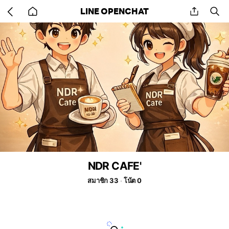
Go
share
se
LINE OPENCHAT
back
to
home
NDR CAFE'
สมาชิก 33
โน้ต 0