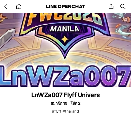
Go
share
se
LINE OPENCHAT
back
to
home
LnWZa007 Flyff Univers
สมาชิก 19
โน้ต 2
#flyff #thailand