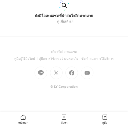
ยังมีโอเพนแชทที่น่าสนใจอีกมากมาย
ดูเพิ่มเติม
(Open
เกี่ยวกับโอเพนแชท
in
(Open
(Open
(Open
คู่มือผู้ใช้มือใหม่
คู่มือการใช้งานอย่างปลอดภัย
ข้อกำหนดการใช้บริการ
a
in
in
in
Go
Go
Go
new
Go
a
a
a
to
to
to
window)
to
new
new
new
Line
X
Facebook
Youtube
window)
window)
window)
(Open
(Open
(Open
(Open
© LY Corporation
in
in
in
in
a
a
a
a
new
new
new
new
window)
window)
window)
window)
หน้าหลัก
ค้นหา
คู่มือ