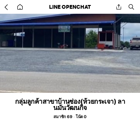
Go
share
se
LINE OPENCHAT
back
to
home
กลุ่มลูกค้าสาขาบ้านซ่อง(ห้วยกระเจา) ลา
นมันวัฒนกิจ
สมาชิก 69
โน้ต 0