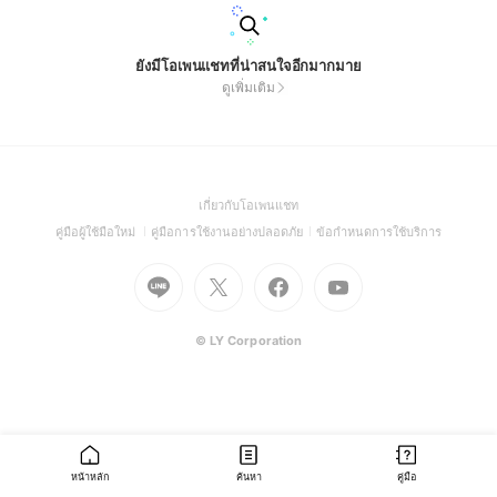
ยังมีโอเพนแชทที่น่าสนใจอีกมากมาย
ดูเพิ่มเติม
(Open
เกี่ยวกับโอเพนแชท
in
(Open
(Open
(Open
คู่มือผู้ใช้มือใหม่
คู่มือการใช้งานอย่างปลอดภัย
ข้อกำหนดการใช้บริการ
a
in
in
in
Go
Go
Go
new
Go
a
a
a
to
to
to
window)
to
new
new
new
Line
X
Facebook
Youtube
window)
window)
window)
(Open
(Open
(Open
(Open
© LY Corporation
in
in
in
in
a
a
a
a
new
new
new
new
window)
window)
window)
window)
หน้าหลัก
ค้นหา
คู่มือ