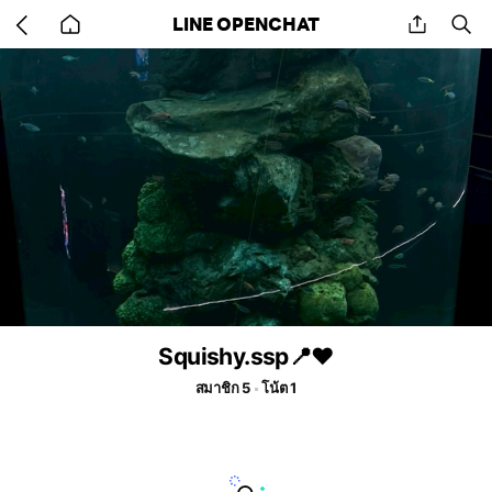
Go
share
se
LINE OPENCHAT
back
to
home
Squishy.ssp📍♥️
สมาชิก 5
โน้ต 1