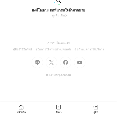
ยังมีโอเพนแชทที่น่าสนใจอีกมากมาย
ดูเพิ่มเติม
(Open
เกี่ยวกับโอเพนแชท
in
(Open
(Open
(Open
คู่มือผู้ใช้มือใหม่
คู่มือการใช้งานอย่างปลอดภัย
ข้อกำหนดการใช้บริการ
a
in
in
in
Go
Go
Go
new
Go
a
a
a
to
to
to
window)
to
new
new
new
Line
X
Facebook
Youtube
window)
window)
window)
(Open
(Open
(Open
(Open
© LY Corporation
in
in
in
in
a
a
a
a
new
new
new
new
window)
window)
window)
window)
หน้าหลัก
ค้นหา
คู่มือ