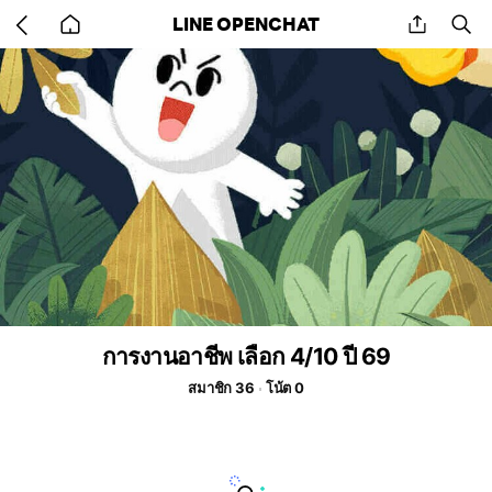
Go
share
se
LINE OPENCHAT
back
to
home
การงานอาชีพ เลือก 4/10 ปี 69
สมาชิก 36
โน้ต 0