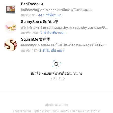
BenToooo 🍱
ยินดีต้อนรับสู่BenTo shop อย่าลืมอ่านโน๊ตก่อนนะะะ
สมาชิก 91
44 นาทีที่ผ่านมา
SunnySee x Sq.You💐
สวัสดีค่ะ อพช ร้าน sunnysquishy.m x squishy.you นะคะ💖🫶 ยินดีต้อนรับทุกคนน้าา ว่างเดี๋ยวมาตอบทุกคำถามค่ะ🙇🏻‍♀️ หากมีข้อสอบถามเพิ่มเติมแชทส่วนตัวสามารถติดต่อโดยตรงได้ที่👇 Sunny>> @jellyx26 หรือ @112dinxm Squishy.you>> @squishy.you
สมาชิก 258
2 ชั่วโมงที่ผ่านมา
SquishMe 🌸💯🌟
อัพเดตสกุชชี่พร้อมส่ง ของใหม่ เปิดพรีจองของ #สกุชชี่ #ibloom #midosquishy # mido #lisa #zoey #squishy #squishme
สมาชิก 117
2 ชั่วโมงที่ผ่านมา
ยังมีโอเพนแชทที่น่าสนใจอีกมากมาย
ดูเพิ่มเติม
(Open
เกี่ยวกับโอเพนแชท
in
(Open
(Open
(Open
คู่มือผู้ใช้มือใหม่
คู่มือการใช้งานอย่างปลอดภัย
ข้อกำหนดการใช้บริการ