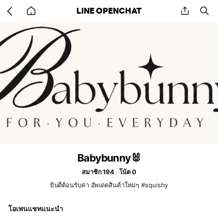
Go
share
se
LINE OPENCHAT
back
to
home
Babybunny🐰
สมาชิก 194
โน้ต 0
ยินดีต้อนรับค่า อัพเดตสินค้าใหม่ๆ #squishy
โอเพนแชทแนะนำ