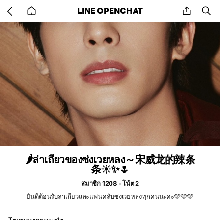
Go
share
se
LINE OPENCHAT
back
to
home
🌶ล่าเถียวของซ่งเวยหลง～宋威龙的辣条
条☀️✨🌷
สมาชิก 1208
โน้ต 2
ยินดีต้อนรับล่าเถียวและแฟนคลับซ่งเวยหลงทุกคนนะคะ🩷🩵🩷