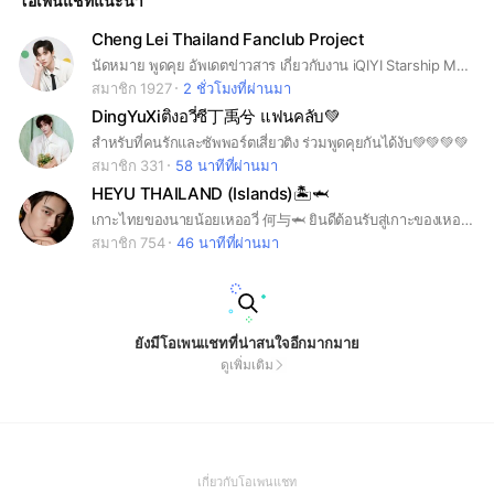
โอเพนแชทแนะนำ
Cheng Lei Thailand Fanclub Project
นัดหมาย พูดคุย อัพเดตข่าวสาร เกี่ยวกับงาน iQIYI Starship Meed and Greet ที่จะจัดขึ้นในวันที่ 25 เมษายน 2569
สมาชิก 1927
2 ชั่วโมงที่ผ่านมา
DingYuXiติงอวี่ซี丁禹兮 แฟนคลับ💚
สำหรับที่คนรักและซัพพอร์ตเสี่ยวติง ร่วมพูดคุยกันได้งับ💚💚💚💚
สมาชิก 331
58 นาทีที่ผ่านมา
HEYU THAILAND (Islands)🏝🦈
เกาะไทยของนายน้อยเหออวี่ 何与🦈 ยินดีต้อนรับสู่เกาะของเหออวี่🏝️
สมาชิก 754
46 นาทีที่ผ่านมา
ยังมีโอเพนแชทที่น่าสนใจอีกมากมาย
ดูเพิ่มเติม
(Open
เกี่ยวกับโอเพนแชท