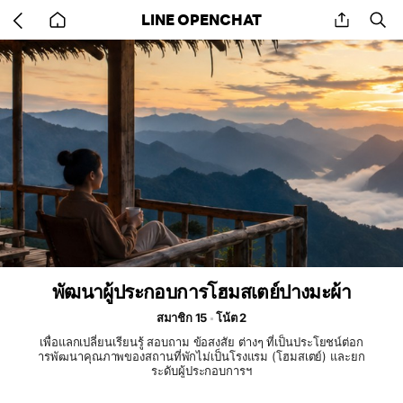
Go
share
se
LINE OPENCHAT
back
to
home
พัฒนาผู้ประกอบการโฮมสเตย์ปางมะผ้า
สมาชิก 15
โน้ต 2
เพื่อแลกเปลี่ยนเรียนรู้ สอบถาม ข้อสงสัย ต่างๆ ที่เป็นประโยชน์ต่อก
ารพัฒนาคุณภาพของสถานที่พักไม่เป็นโรงแรม (โฮมสเตย์) และยก
ระดับผู้ประกอบการฯ