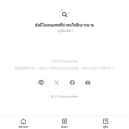
ยังมีโอเพนแชทที่น่าสนใจอีกมากมาย
ดูเพิ่มเติม
(Open
เกี่ยวกับโอเพนแชท
in
(Open
(Open
(Open
คู่มือผู้ใช้มือใหม่
คู่มือการใช้งานอย่างปลอดภัย
ข้อกำหนดการใช้บริการ
a
in
in
in
Go
Go
Go
new
Go
a
a
a
to
to
to
window)
to
new
new
new
Line
X
Facebook
Youtube
window)
window)
window)
(Open
(Open
(Open
(Open
© LY Corporation
in
in
in
in
a
a
a
a
new
new
new
new
window)
window)
window)
window)
หน้าหลัก
ค้นหา
คู่มือ