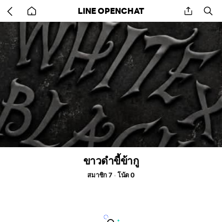
Go
share
se
LINE OPENCHAT
back
to
home
ขาวดำขี้ข้ากู
สมาชิก 7
โน้ต 0