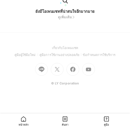
ยังมีโอเพนแชทที่น่าสนใจอีกมากมาย
ดูเพิ่มเติม
(Open
เกี่ยวกับโอเพนแชท
in
(Open
(Open
(Open
คู่มือผู้ใช้มือใหม่
คู่มือการใช้งานอย่างปลอดภัย
ข้อกำหนดการใช้บริการ
a
in
in
in
Go
Go
Go
new
Go
a
a
a
to
to
to
window)
to
new
new
new
Line
X
Facebook
Youtube
window)
window)
window)
(Open
(Open
(Open
(Open
© LY Corporation
in
in
in
in
a
a
a
a
new
new
new
new
window)
window)
window)
window)
หน้าหลัก
ค้นหา
คู่มือ