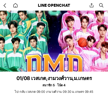
Go
share
se
LINE OPENCHAT
back
to
home
01/08 เวสเกต,งามวงศ์วาน,ม.เกษตร
สมาชิก 5
โน้ต 4
ไป-กลับ เวสเกต 09:00 งามวงศ์วาน 09:30 ม.เกษตร 09:45