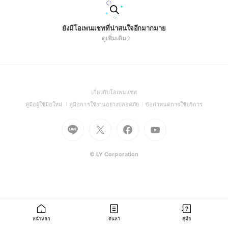
ยังมีโอเพนแชทที่น่าสนใจอีกมากมาย
ดูเพิ่มเติม
(Open
เกี่ยวกับโอเพนแชท
in
(Open
(Open
(Open
คู่มือผู้ใช้มือใหม่
คู่มือการใช้งานอย่างปลอดภัย
ข้อกำหนดการใช้บริการ
a
in
in
in
Go
Go
Go
new
Go
a
a
a
to
to
to
window)
to
new
new
new
Line
X
Facebook
Youtube
window)
window)
window)
(Open
(Open
(Open
(Open
© LY Corporation
in
in
in
in
a
a
a
a
new
new
new
new
window)
window)
window)
window)
หน้าหลัก
ค้นหา
คู่มือ