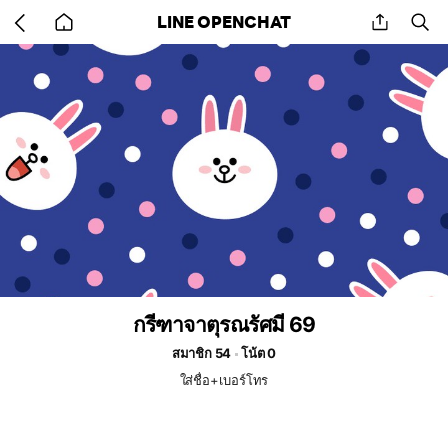
Go
share
se
LINE OPENCHAT
back
to
home
กรีฑาจาตุรณรัศมี 69
สมาชิก 54
โน้ต 0
ใส่ชื่อ+เบอร์โทร