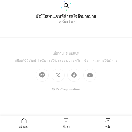
ยังมีโอเพนแชทที่น่าสนใจอีกมากมาย
ดูเพิ่มเติม
(Open
เกี่ยวกับโอเพนแชท
in
(Open
(Open
(Open
คู่มือผู้ใช้มือใหม่
คู่มือการใช้งานอย่างปลอดภัย
ข้อกำหนดการใช้บริการ
a
in
in
in
Go
Go
Go
new
Go
a
a
a
to
to
to
window)
to
new
new
new
Line
X
Facebook
Youtube
window)
window)
window)
(Open
(Open
(Open
(Open
© LY Corporation
in
in
in
in
a
a
a
a
new
new
new
new
window)
window)
window)
window)
หน้าหลัก
ค้นหา
คู่มือ