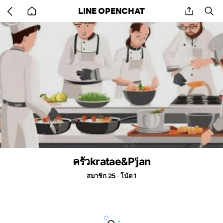
Go
share
se
LINE OPENCHAT
back
to
home
ครัวkratae&P'jan
สมาชิก 25
โน้ต 1