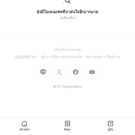
ยังมีโอเพนแชทที่น่าสนใจอีกมากมาย
ดูเพิ่มเติม
(Open
เกี่ยวกับโอเพนแชท
in
(Open
(Open
(Open
คู่มือผู้ใช้มือใหม่
คู่มือการใช้งานอย่างปลอดภัย
ข้อกำหนดการใช้บริการ
a
in
in
in
Go
Go
Go
new
Go
a
a
a
to
to
to
window)
to
new
new
new
Line
X
Facebook
Youtube
window)
window)
window)
(Open
(Open
(Open
(Open
© LY Corporation
in
in
in
in
a
a
a
a
new
new
new
new
window)
window)
window)
window)
หน้าหลัก
ค้นหา
คู่มือ