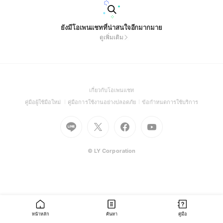
ยังมีโอเพนแชทที่น่าสนใจอีกมากมาย
ดูเพิ่มเติม
(Open
เกี่ยวกับโอเพนแชท
in
(Open
(Open
(Open
คู่มือผู้ใช้มือใหม่
คู่มือการใช้งานอย่างปลอดภัย
ข้อกำหนดการใช้บริการ
a
in
in
in
Go
Go
Go
new
Go
a
a
a
to
to
to
window)
to
new
new
new
Line
X
Facebook
Youtube
window)
window)
window)
(Open
(Open
(Open
(Open
© LY Corporation
in
in
in
in
a
a
a
a
new
new
new
new
window)
window)
window)
window)
หน้าหลัก
ค้นหา
คู่มือ