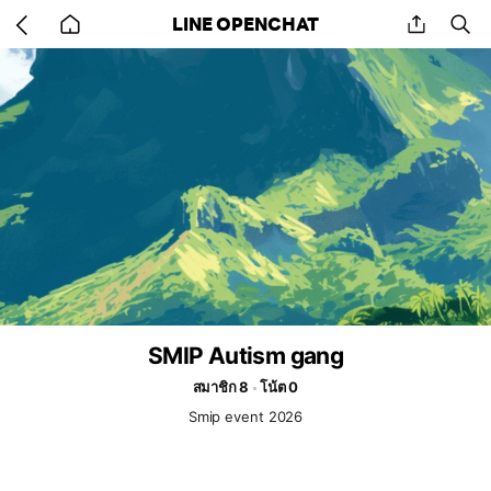
Go
share
se
LINE OPENCHAT
back
to
home
SMIP Autism gang
สมาชิก 8
โน้ต 0
Smip event 2026