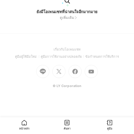
ยังมีโอเพนแชทที่น่าสนใจอีกมากมาย
ดูเพิ่มเติม
(Open
เกี่ยวกับโอเพนแชท
in
(Open
(Open
(Open
คู่มือผู้ใช้มือใหม่
คู่มือการใช้งานอย่างปลอดภัย
ข้อกำหนดการใช้บริการ
a
in
in
in
Go
Go
Go
new
Go
a
a
a
to
to
to
window)
to
new
new
new
Line
X
Facebook
Youtube
window)
window)
window)
(Open
(Open
(Open
(Open
© LY Corporation
in
in
in
in
a
a
a
a
new
new
new
new
window)
window)
window)
window)
หน้าหลัก
ค้นหา
คู่มือ