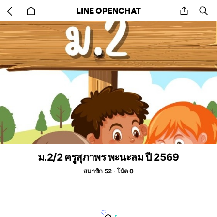
Go
share
se
LINE OPENCHAT
back
to
home
ม.2/2 ครูสุภาพร พะนะลม ปี 2569
สมาชิก 52
โน้ต 0