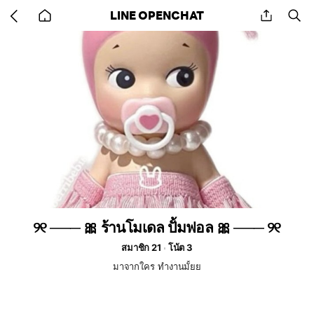
Go
share
se
LINE OPENCHAT
back
to
home
୨୧ ─── 🎀 ร้านโมเดล ปั้มฟอล 🎀 ─── ୨୧
สมาชิก 21
โน้ต 3
มาจากใคร ทำงานมั้ยย