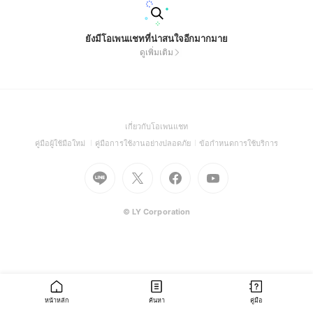
ยังมีโอเพนแชทที่น่าสนใจอีกมากมาย
ดูเพิ่มเติม
(Open
เกี่ยวกับโอเพนแชท
in
(Open
(Open
(Open
คู่มือผู้ใช้มือใหม่
คู่มือการใช้งานอย่างปลอดภัย
ข้อกำหนดการใช้บริการ
a
in
in
in
Go
Go
Go
new
Go
a
a
a
to
to
to
window)
to
new
new
new
Line
X
Facebook
Youtube
window)
window)
window)
(Open
(Open
(Open
(Open
© LY Corporation
in
in
in
in
a
a
a
a
new
new
new
new
window)
window)
window)
window)
หน้าหลัก
ค้นหา
คู่มือ