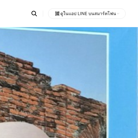
Search
ดูในแอป LINE บนสมาร์ทโฟน
OpenChats
Open
or
search
messages
area