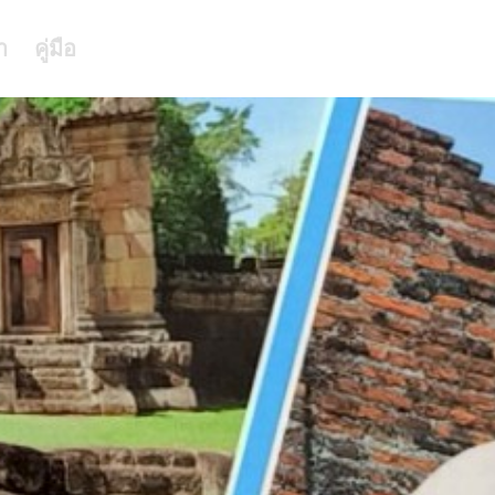
า
คู่มือ