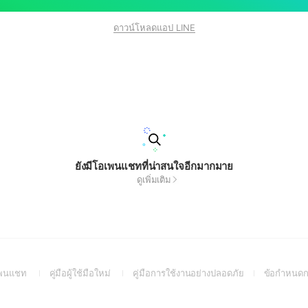
ดาวน์โหลดแอป LINE
ยังมีโอเพนแชทที่น่าสนใจอีกมากมาย
ดูเพิ่มเติม
(Open
(Open
(Open
อเพนแชท
คู่มือผู้ใช้มือใหม่
คู่มือการใช้งานอย่างปลอดภัย
ข้อกำหนดก
in
in
in
a
a
a