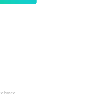
(Open
ารใช้บริการ
in
a