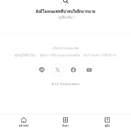
ยังมีโอเพนแชทที่น่าสนใจอีกมากมาย
ดูเพิ่มเติม
(Open
เกี่ยวกับโอเพนแชท
in
(Open
(Open
(Open
คู่มือผู้ใช้มือใหม่
คู่มือการใช้งานอย่างปลอดภัย
ข้อกำหนดการใช้บริการ
a
in
in
in
Go
Go
Go
new
Go
a
a
a
to
to
to
window)
to
new
new
new
Line
X
Facebook
Youtube
window)
window)
window)
(Open
(Open
(Open
(Open
© LY Corporation
in
in
in
in
a
a
a
a
new
new
new
new
window)
window)
window)
window)
หน้าหลัก
ค้นหา
คู่มือ