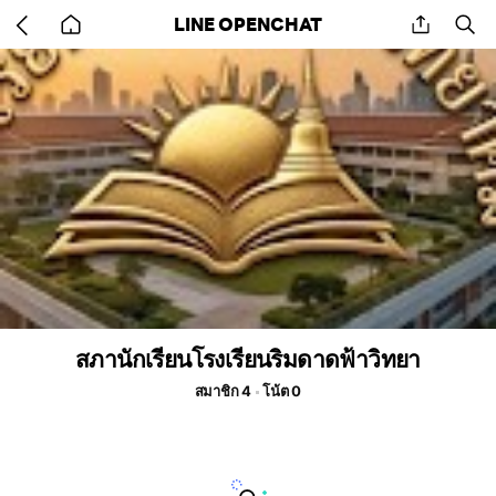
Go
share
se
LINE OPENCHAT
back
to
home
สภานักเรียนโรงเรียนริมดาดฟ้าวิทยา
สมาชิก 4
โน้ต 0