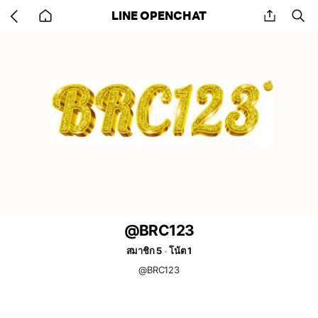
Go
share
se
LINE OPENCHAT
back
to
home
@BRC123
สมาชิก 5
โน้ต 1
@BRC123