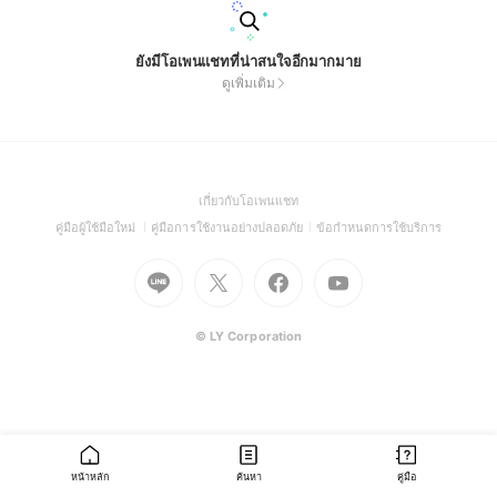
ยังมีโอเพนแชทที่น่าสนใจอีกมากมาย
ดูเพิ่มเติม
(Open
เกี่ยวกับโอเพนแชท
in
(Open
(Open
(Open
คู่มือผู้ใช้มือใหม่
คู่มือการใช้งานอย่างปลอดภัย
ข้อกำหนดการใช้บริการ
a
in
in
in
Go
Go
Go
new
Go
a
a
a
to
to
to
window)
to
new
new
new
Line
X
Facebook
Youtube
window)
window)
window)
(Open
(Open
(Open
(Open
© LY Corporation
in
in
in
in
a
a
a
a
new
new
new
new
window)
window)
window)
window)
หน้าหลัก
ค้นหา
คู่มือ