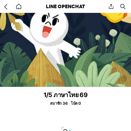
Go
share
se
LINE OPENCHAT
back
to
home
1/5 ภาษาไทย 69
สมาชิก 36
โน้ต 0