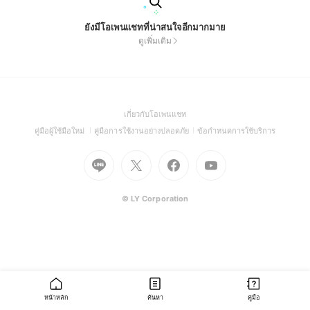
ยังมีโอเพนแชทที่น่าสนใจอีกมากมาย
ดูเพิ่มเติม
(Open
เกี่ยวกับโอเพนแชท
in
(Open
(Open
(Open
คู่มือผู้ใช้มือใหม่
คู่มือการใช้งานอย่างปลอดภัย
ข้อกำหนดการใช้บริการ
a
in
in
in
Go
Go
Go
new
Go
a
a
a
to
to
to
window)
to
new
new
new
Line
X
Facebook
Youtube
window)
window)
window)
(Open
(Open
(Open
(Open
© LY Corporation
in
in
in
in
a
a
a
a
new
new
new
new
window)
window)
window)
window)
หน้าหลัก
ค้นหา
คู่มือ