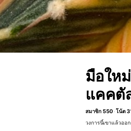
มือใหม
แคคตัส
สมาชิก 550
โน้ต 3
วงการนี้เขาแล้วออ