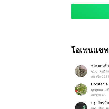
โอเพนแช
ชมรมคนรัก
สมาชิก 2281
Dorstenia ล
สมาชิก 45
ปลูกผักฉบับ