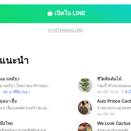
เปิดใน LINE
ดาวน์โหลดแอป LINE
ทแนะนำ
แมวเหมียว
ชีวิตติดต้นไม้
ชุมชนคนรักแมวเหมียว โพสภาพน่ารักๆของน้องแมว พูดคุยปรึกษากันในกลุ่มแลกเปลี่ยนประสบการณ์การเลี้ยงแมวกันได้เต็มที่ค่ะ
40 นาทีที่ผ่านมา
สมาชิก 1028
1 ชั่ว
ุงเมา ดื้อ
Auiz Prince Cac
พูดคุยแลกเปลี่ยน เรื่องแคสตัส มะพร้าวทะเลทราย ซื้อ-ขายแลกเปลี่ยน ราคากันเอง ผิดกฎ อาจจะโดนลบ บล็อค
สมาชิก 86
มือใหม่
We Love Cactus
แลกเปลี่ยน แชร์เทคนิคการปลูกพืชผักสวนครัวฉบับมือใหม่หัดปลูก
ชุมชนคนรักแคคตัส