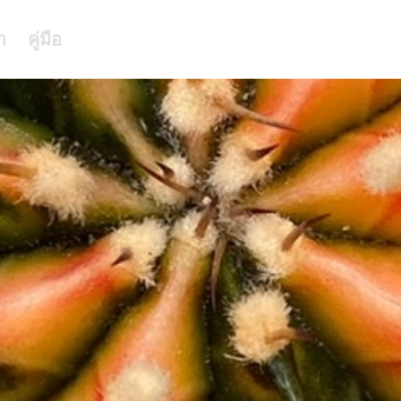
า
คู่มือ