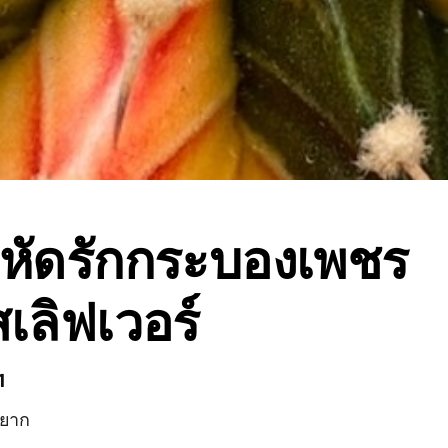
่หัดรักกระบองเพชร
เลิฟเวอร์
1
กยาก