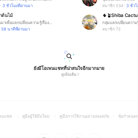
3 ชั่วโมงที่ผ่านมา
สมาชิก 534
3 ชั่ว
ต้นไม้
🌵🪴Shiba Cactu
กลุ่มนี้สร้างขึ้นมาเพื่อแลกเปลี่ยนความรู้​เรื่องต้นไม้​และแลกเปลี่ยนพันธุ์กล้าไม้กัน​ #คนรักต้นไม้​ #คนรักป่า​ #เพิ่มพื้นที่สีเขียว
58 นาทีที่ผ่านมา
สมาชิก 73
ยังมีโอเพนแชทที่น่าสนใจอีกมากมาย
ดูเพิ่มเติม
(Open
(Open
(Open
อเพนแชท
คู่มือผู้ใช้มือใหม่
คู่มือการใช้งานอย่างปลอดภัย
ข้อกำหนดก
in
in
in
a
a
a
new
new
new
Go
Go
Go
Go