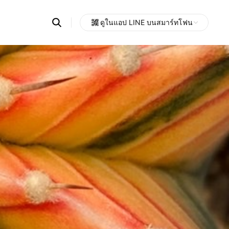
Search
ดูในแอป LINE บนสมาร์ทโฟน
OpenChats
Open
or
search
messages
area