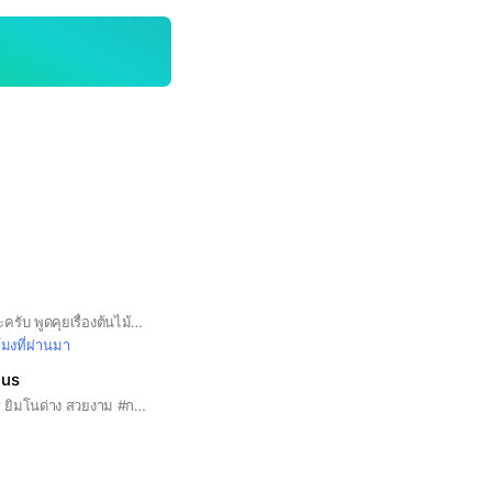
กลุ่มนี้ #ไม่ขายของนะครับ พูดคุยเรื่องต้นไม้ ปรึกษาเรื่องต้นไม้ วิธีการดูแลต่างๆ
โมงที่ผ่านมา
tus
จำหน่ายกระบองเพชร ยิมโนด่าง สวยงาม #กระบองเพชร #cactus