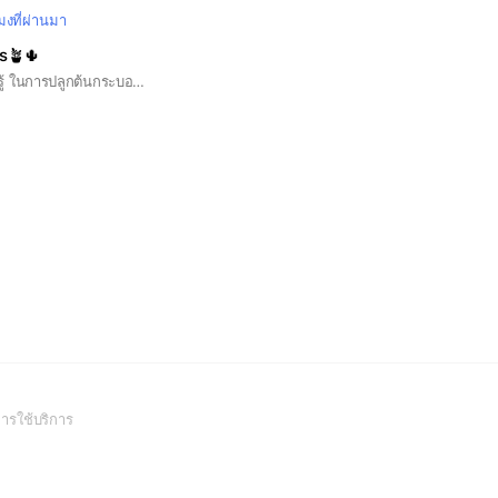
โมงที่ผ่านมา
s🪴🌵
กลุ่มแลกเปลี่ยนความรู้ ในการปลูกต้นกระบองเพชร และขายไม้ราคาพิเศษของทางร้าน #cactus #แคคตัส #กระบองเพชร
(Open
ารใช้บริการ
in
a
new