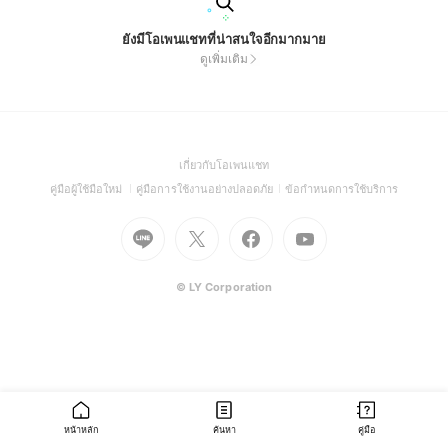
ยังมีโอเพนแชทที่น่าสนใจอีกมากมาย
ดูเพิ่มเติม
(Open
เกี่ยวกับโอเพนแชท
in
(Open
(Open
(Open
คู่มือผู้ใช้มือใหม่
คู่มือการใช้งานอย่างปลอดภัย
ข้อกำหนดการใช้บริการ
a
in
in
in
Go
Go
Go
new
Go
a
a
a
to
to
to
window)
to
new
new
new
Line
X
Facebook
Youtube
window)
window)
window)
(Open
(Open
(Open
(Open
© LY Corporation
in
in
in
in
a
a
a
a
new
new
new
new
window)
window)
window)
window)
หน้าหลัก
ค้นหา
คู่มือ