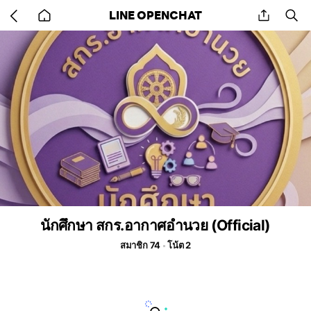
Go
share
se
LINE OPENCHAT
back
to
home
นักศึกษา สกร.อากาศอำนวย (Official)
สมาชิก 74
โน้ต 2