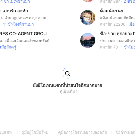
4 ชั่วโมงที่ผ่านมา
สมาชิก 884
2 ชั่ว
ๆ แอบรัก อกหัก
ด้อมน้องเนย
‼️ สำคัญมาก>> อ่านกฎก่อนแชท 👉 อ่านกฎใน โน็ต>ปักหมุด ❤️ แบ่งปันเพลงของคนขี้เหงา แอบรัก เศร้า และคิดถึงใครสักคน ทั้งเพลง ไทย-Inter (แยกห้องแชท) ❤️
#ด้อมน้องเนย #หมีเ
11 ชั่วโมงที่ผ่านมา
สมาชิก 22206
เมื่อ
MILLIONAIRES CO-AGENT GROUP HKT
ซื้อ-ขาย ทุกอย่าง 
กลุ่มนี้สร้างขึ้นมาเพื่อเอเจ้นและเจ้าของทรัพย์ในจังหวัดภูเก็ต ช่วยกันกระจายขายและทำเงินกัน 🎉 รบกวนระบุชื่อจริงใช้ภาพจริง #phuketproperty #phuketrealestate #thailandrealestate
เมื่อสักครู่
สมาชิก 78
1 ชั่วโม
ยังมีโอเพนแชทที่น่าสนใจอีกมากมาย
ดูเพิ่มเติม
(Open
(Open
(Open
อเพนแชท
คู่มือผู้ใช้มือใหม่
คู่มือการใช้งานอย่างปลอดภัย
ข้อกำหนดก