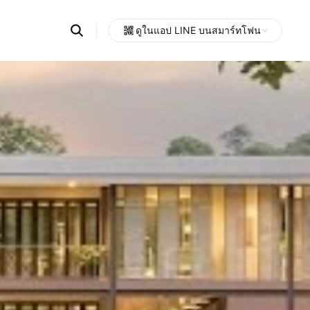
Search
ดูในแอป LINE บนสมาร์ทโฟน
OpenChats
Open
or
search
messages
area