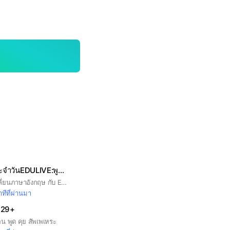
ฝึกภาษาในชีวิตประจำวันEDULIVE:พูดอังกฤษได้ไม่อายใคร
ยินดีต้อนสู่ห้องแลกเปลี่ยนภาษาอังกฤษ กับ EDULIVE เราจะแบ่งปันความรู้ภาษาอังกฤษตั้งแต่วัยเด็ก วันเรียน ไปจนถึงวัยทำงาน เพื่อให้เพื่อนๆ พี่ๆ น้องๆ ได้มาพัฒนาภาษาอังกฤษด้วยกันวันละนิด สะสมไปเรื่อยๆ ครับ และแนะนำ Application พัฒนาภาษาอังกฤษกันนะครับ *งดเว้นการคุยเรื่องการเมือง,การลงทุนโดยเด็ดขาด* พูดภาษาอังกฤษได้ไม่อายใคร ไปกับ EDULIVE สถาบันสอนภาษาอังกฤษออนไลน์แบบสดกับคุณครูชาวต่างชาติ
ทีที่ผ่านมา
 29+
น พูด คุย สัพเพเหระ