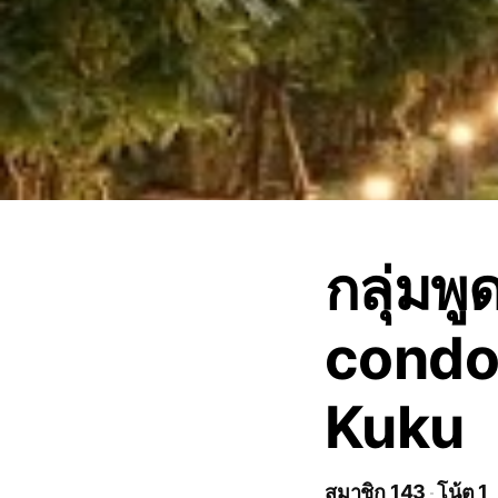
กลุ่มพู
condo
Kuku
สมาชิก 143
โน้ต 1