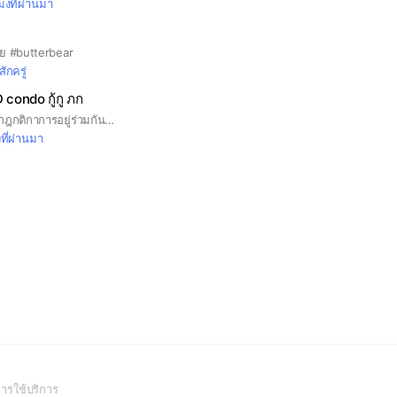
โมงที่ผ่านมา
นย #butterbear
สักครู่
D condo กู้กู ภก
ประกาศจากแอดมิน: กฎกติกาการอยู่ร่วมกันในกลุ่ม 📢 กลุ่มนี้อนุญาตให้สมาชิกโพสต์ซื้อ-ขายสินค้าได้อย่างเสรี เพื่อประโยชน์ของสมาชิกทุกคน ทางกลุ่มมีมาตรการขั้นเด็ดขาดห้ามมิให้มีกิจกรรมดังต่อไปนี้: ❌ห้ามโพสต์ข้อความเชิญชวนกู้เงิน หรือสินเชื่อทุกประเภท ❌ห้ามขายสินค้าละเมิดลิขสิทธิ์ สิ่งผิดกฎหมาย หรือสินค้าอันตราย ❌ห้ามพฤติกรรมสุ่มเสี่ยงเข้าข่ายมิจฉาชีพ หรือหลอกลวงสมาชิก 🚨หากตรวจพบการฝ่าฝืน แอดมินจะดำเนินการ ลบออกจากกลุ่มและบล็อก (Ban) บัญชีนั้นทันที เพื่อรักษาความปลอดภัยของส่วนรวม ขอบคุณความร่วมมือครับ
งที่ผ่านมา
(Open
ารใช้บริการ