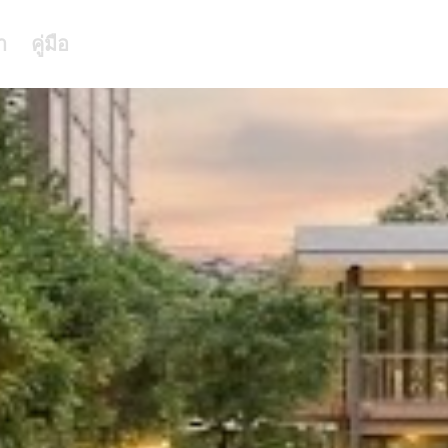
า
คู่มือ