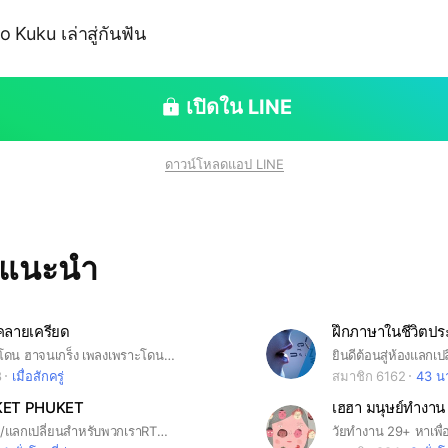
 Kuku เล่าสู่กันฟัน
เปิดใน LINE
ดาวน์โหลดแอป LINE
ทแนะนำ
 คลายเครียด
คลิปเด็ด​ คลิปโดน ฮาจนเกร็ง เพลงเพราะโดนใจ​ #ใส่รูปโปรไฟล์ก่อนเข้านะครับ รูปอะไรก็ได้😁😉
8
เมื่อสักครู่
สมาชิก 6162
43 นา
KET PHUKET
เฮฮา มนุษย์ทำงาน
ตลาดซื้อ/ขาย/แลกเปลี่ยนสำหรับพวกเราRTC ในการโพสขายทรัพย์ โพสขายของ โพสโปรโมทธุรกิจของตัวเอง โปรโมชั่นต่างๆ โพสโปรโมทงานบริการหรือfreelanceต่างๆได้ทั้งหมด
วัยทำงาน 29+ หาเพื่อ