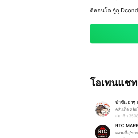
ดีคอนโด กู้กู Dcondo
โอเพนแช
ขำขัน​ ฮาๆ​
สมาชิก 359
RTC MAR