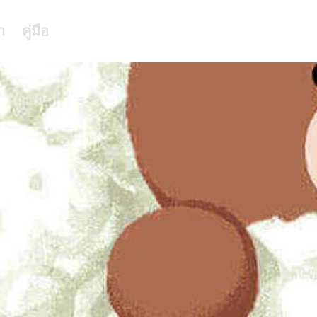
า
คู่มือ