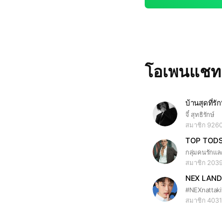
โอเพนแช
บ้านสุดที่รัก
จี๋ สุทธิรักษ์
สมาชิก 926
TOP TOD
สมาชิก 203
NEX LAND
#NEXnattaki
สมาชิก 4031