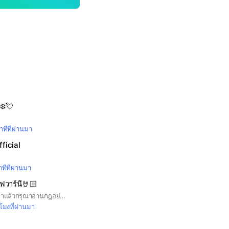
‍❄️💘
ทีที่ผ่านมา
ficial
ทีที่ผ่านมา
วาร์นี🤘🏻
แก๊งเพื่อนๆวานร เข้ามาแล้วกรุณาอ่านกฎอย่างเคร่งครัด ในกลุ่มนี้มีพี่เบนกรุณาทำตามกฎกันด้วยนะ💞 (#chipmunkben)
วโมงที่ผ่านมา