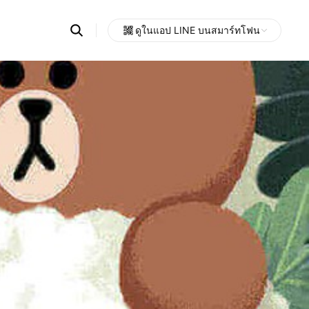
Search
ดูในแอป LINE บนสมาร์ทโฟน
OpenChats
Open
or
search
messages
area