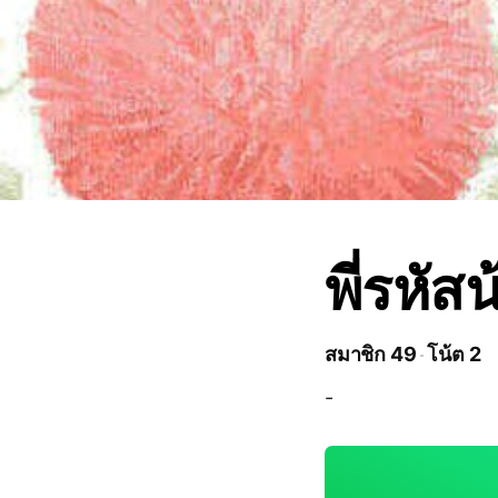
พี่รหัส
สมาชิก 49
โน้ต 2
-