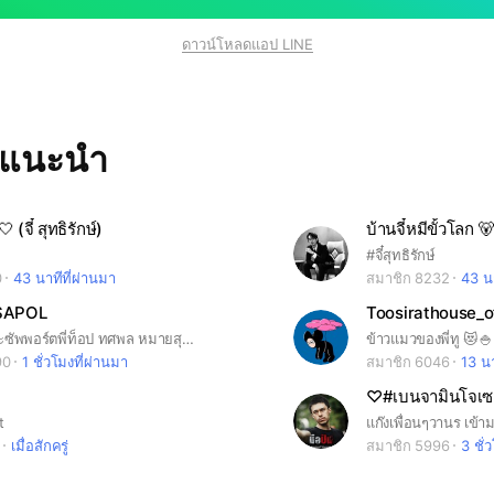
ดาวน์โหลดแอป LINE
ทแนะนำ
 (จี๋ สุทธิรักษ์)
บ้านจี๋หมีขั้วโลก 🐻
#จี๋สุทธิรักษ์
0
43 นาทีที่ผ่านมา
สมาชิก 8232
43 นา
SAPOL
Toosirathouse_of
กลุ่มคนรักและซัพพอร์ตพี่ท็อป ทศพล หมายสุข#ด้อมต้มเล้งของพี่ท็อป
ข้าวแมวของพี่ทู 😻🍚
90
1 ชั่วโมงที่ผ่านมา
สมาชิก 6046
13 นา
♡#เบนจามินโจเซฟ
t
เมื่อสักครู่
สมาชิก 5996
3 ชั่