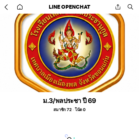
Go
share
se
LINE OPENCHAT
back
to
home
ม.3/พลประชา ปี 69
สมาชิก 72
โน้ต 0