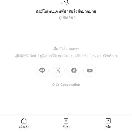
ยังมีโอเพนแชทที่น่าสนใจอีกมากมาย
ดูเพิ่มเติม
(Open
เกี่ยวกับโอเพนแชท
in
(Open
(Open
(Open
คู่มือผู้ใช้มือใหม่
คู่มือการใช้งานอย่างปลอดภัย
ข้อกำหนดการใช้บริการ
a
in
in
in
Go
Go
Go
new
Go
a
a
a
to
to
to
window)
to
new
new
new
Line
X
Facebook
Youtube
window)
window)
window)
(Open
(Open
(Open
(Open
© LY Corporation
in
in
in
in
a
a
a
a
new
new
new
new
window)
window)
window)
window)
หน้าหลัก
ค้นหา
คู่มือ