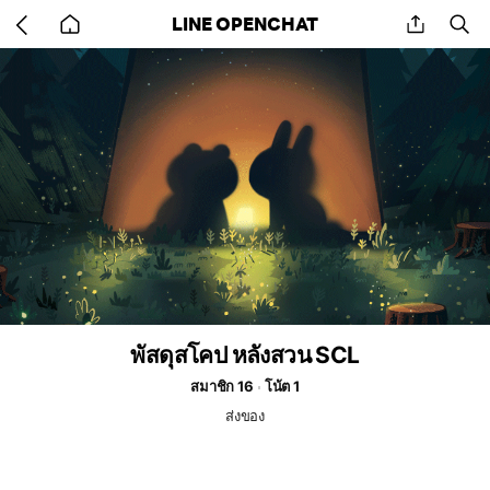
Go
share
se
LINE OPENCHAT
back
to
home
พัสดุสโคป หลังสวน SCL
สมาชิก 16
โน้ต 1
ส่งของ