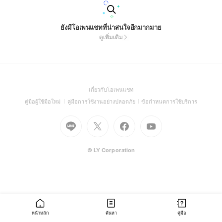
ยังมีโอเพนแชทที่น่าสนใจอีกมากมาย
ดูเพิ่มเติม
(Open
เกี่ยวกับโอเพนแชท
in
(Open
(Open
(Open
คู่มือผู้ใช้มือใหม่
คู่มือการใช้งานอย่างปลอดภัย
ข้อกำหนดการใช้บริการ
a
in
in
in
Go
Go
Go
new
Go
a
a
a
to
to
to
window)
to
new
new
new
Line
X
Facebook
Youtube
window)
window)
window)
(Open
(Open
(Open
(Open
© LY Corporation
in
in
in
in
a
a
a
a
new
new
new
new
window)
window)
window)
window)
หน้าหลัก
ค้นหา
คู่มือ