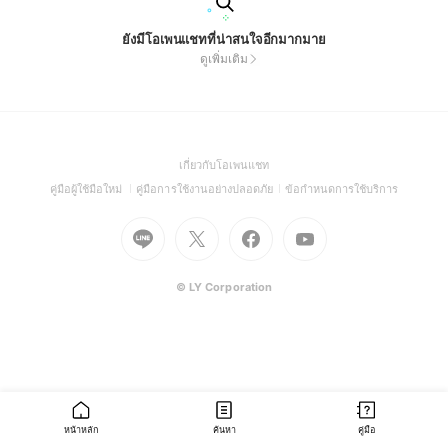
ยังมีโอเพนแชทที่น่าสนใจอีกมากมาย
ดูเพิ่มเติม
(Open
เกี่ยวกับโอเพนแชท
in
(Open
(Open
(Open
คู่มือผู้ใช้มือใหม่
คู่มือการใช้งานอย่างปลอดภัย
ข้อกำหนดการใช้บริการ
a
in
in
in
Go
Go
Go
new
Go
a
a
a
to
to
to
window)
to
new
new
new
Line
X
Facebook
Youtube
window)
window)
window)
(Open
(Open
(Open
(Open
© LY Corporation
in
in
in
in
a
a
a
a
new
new
new
new
window)
window)
window)
window)
หน้าหลัก
ค้นหา
คู่มือ