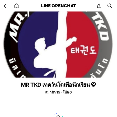
Go
share
se
LINE OPENCHAT
back
to
home
MR TKD เทควันโดเพื่อนักเรียน 🥋
สมาชิก 15
โน้ต 0