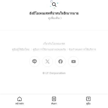
ยังมีโอเพนแชทที่น่าสนใจอีกมากมาย
ดูเพิ่มเติม
(Open
เกี่ยวกับโอเพนแชท
in
(Open
(Open
(Open
คู่มือผู้ใช้มือใหม่
คู่มือการใช้งานอย่างปลอดภัย
ข้อกำหนดการใช้บริการ
a
in
in
in
Go
Go
Go
new
Go
a
a
a
to
to
to
window)
to
new
new
new
Line
X
Facebook
Youtube
window)
window)
window)
(Open
(Open
(Open
(Open
© LY Corporation
in
in
in
in
a
a
a
a
new
new
new
new
window)
window)
window)
window)
หน้าหลัก
ค้นหา
คู่มือ