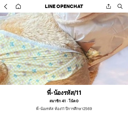
Go
share
se
LINE OPENCHAT
back
to
home
พี่-น้องรหัส/11
สมาชิก 41
โน้ต 0
พี่-น้องรหัส ห้อง11 ปีการศึกษา2569